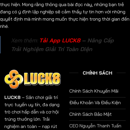
thực hiện. Mong rằng thông qua bài đọc này, những bạn trẻ
đang có ý định lập nghiệp sẽ cảm thấy tự tin hơn với những
quyết định mà mình mong muốn thực hiện trong thời gian đến
nhé.
Xem thêm:
Tải App LUCK8
– Nâng Cấp
Trải Nghiệm Giải Trí Toàn Diện
CHÍNH SÁCH
Chính Sách Khuyến Mãi
LUCK8
– Sân chơi giải trí
Điều Khoản Và Điều Kiện
trực tuyến uy tín, đa dạng
trò chơi hấp dẫn và cơ hội
Chính Sách Bảo Mật
trúng thưởng lớn. Trải
CEO Nguyễn Thanh Tuấn
nghiệm an toàn – nạp rút