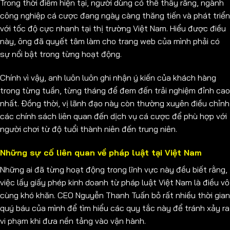
Trong thời điểm hiện tại, người dùng có thể thấy rằng, ngành
công nghiệp cá cược đang ngày càng thăng tiến và phát triển
với tốc độ cực nhanh tại thị trường Việt Nam. Hiểu được điều
này, ông đã quyết tâm làm cho trang web của mình phải có
sự nổi bật trong từng hoạt động.
Chính vì vậy, anh luôn luôn ghi nhận ý kiến của khách hàng
trong từng tuần, từng tháng để đem đến trải nghiệm đỉnh cao
nhất. Đồng thời, vị lãnh đạo này còn thường xuyên điều chỉnh
các chính sách liên quan đến dịch vụ cá cược để phù hợp với
người chơi từ độ tuổi thành niên đến trung niên.
Những sự cố liên quan về pháp luật tại Việt Nam
Những ai đã từng hoạt động trong lĩnh vực này đều biết rằng,
việc lấy giấy phép kinh doanh từ pháp luật Việt Nam là điều vô
cùng khó khăn. CEO Nguyễn Thanh Tuấn bỏ rất nhiều thời gian
quý báu của mình để tìm hiểu các quy tắc này để tránh xảy ra
vi phạm khi đưa nền tảng vào vận hành.