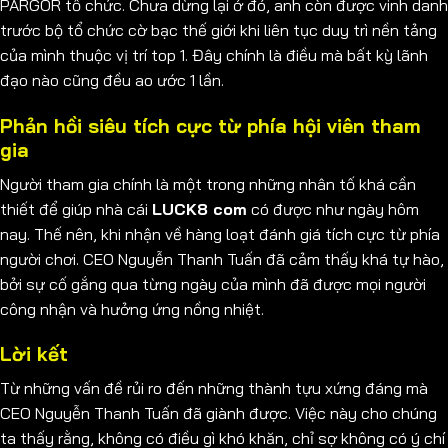
PARGOR tổ chức. Chưa dừng lại ở đó, anh còn được vinh danh
trước bộ tổ chức cờ bạc thế giới khi liên tục duy trì nền tảng
của mình thuộc vị trí top 1. Đây chính là điều mà bất kỳ lãnh
đạo nào cũng đều ao ước 1 lần.
Phản hồi siêu tích cực từ phía hội viên tham
gia
Người tham gia chính là một trong những nhân tố khá cần
thiết để giúp nhà cái
LUCK8
com
có được như ngày hôm
nay. Thế nên, khi nhận về hàng loạt đánh giá tích cực từ phía
người chơi. CEO Nguyễn Thanh Tuấn đã cảm thấy khá tự hào,
bởi sự cố gắng qua từng ngày của mình đã được mọi người
công nhận và hưởng ứng nồng nhiệt.
Lời kết
Từ những vấn đề rủi ro đến những thành tựu xứng đáng mà
CEO Nguyễn Thanh Tuấn đã giành được. Việc này cho chúng
ta thấy rằng, không có điều gì khó khăn, chỉ sợ không có ý chí