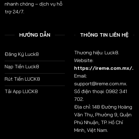
nhanh chóng – dịch vụ hỗ
trợ 24/7.
HƯỚNG DẪN
THÔNG TIN LIÊN HỆ
Thương hiệu: Luck8.
Đăng Ký Luck8
Website:
Nạp Tiền Luck8
https://ireme.com.mx/
.
Email:
Rút Tiền LUCK8
support@ireme.com.mx
.
Tải App LUCK8
Số điện thoại: 0982 341
702.
Địa chỉ: 148 Đường Hoàng
Văn Thụ, Phường 9, Quận
Phú Nhuận, TP. Hồ Chí
Minh, Việt Nam.