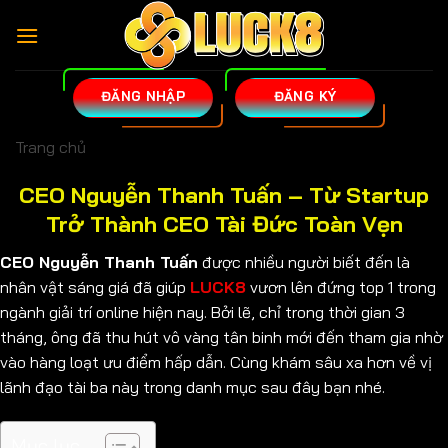
Chuyển
đến
nội
dung
ĐĂNG NHẬP
ĐĂNG KÝ
Trang chủ
CEO Nguyễn Thanh Tuấn – Từ Startup
Trở Thành CEO Tài Đức Toàn Vẹn
CEO Nguyễn Thanh Tuấn
được nhiều người biết đến là
nhân vật sáng giá đã giúp
LUCK8
vươn lên đứng top 1 trong
ngành giải trí online hiện nay. Bởi lẽ, chỉ trong thời gian 3
tháng, ông đã thu hút vô vàng tân binh mới đến tham gia nhờ
vào hàng loạt ưu điểm hấp dẫn. Cùng khám sâu xa hơn về vị
lãnh đạo tài ba này trong danh mục sau đây bạn nhé.
Mục lục