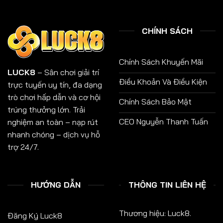
CHÍNH SÁCH
Chính Sách Khuyến Mãi
LUCK8
– Sân chơi giải trí
Điều Khoản Và Điều Kiện
trực tuyến uy tín, đa dạng
trò chơi hấp dẫn và cơ hội
Chính Sách Bảo Mật
trúng thưởng lớn. Trải
CEO Nguyễn Thanh Tuấn
nghiệm an toàn – nạp rút
nhanh chóng – dịch vụ hỗ
trợ 24/7.
HƯỚNG DẪN
THÔNG TIN LIÊN HỆ
Thương hiệu: Luck8.
Đăng Ký Luck8