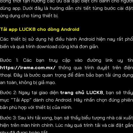
đồng thời tận hưởng các ưu đãi đặc biệt chỉ dành cho người
dùng app. Dưới đây là hướng dẫn chi tiết từng bước cài đặt
ứng dụng cho từng thiết bị.
Tải app LUCK8 cho dòng Android
Các thiết bị sử dụng hệ điều hành Android hiện nay rất phổ
biến và quá trình download cũng khá đơn giản.
Bước 1: Các bạn truy cập vào đường link uy tín
https://ireme.com.mx/
thông qua trình duyệt trên điện
thoại. Đây là bước quan trọng để đảm bảo bạn tải ứng dụng
an toàn, không bị giả mạo.
Bước 2: Ngay tại giao diện
trang chủ LUCK8
, bạn sẽ thấ
mục “Tải App” dành cho Android. Hãy nhấn chọn đúng phiên
bản phù hợp với thiết bị của mình.
Bước 3: Sau khi tải xong, bạn sẽ thấy biểu tượng nhà cái xuất
hiện trên màn hình chính. Lúc này quá trình tải và cài đặt gần
như đã được hoàn tất.