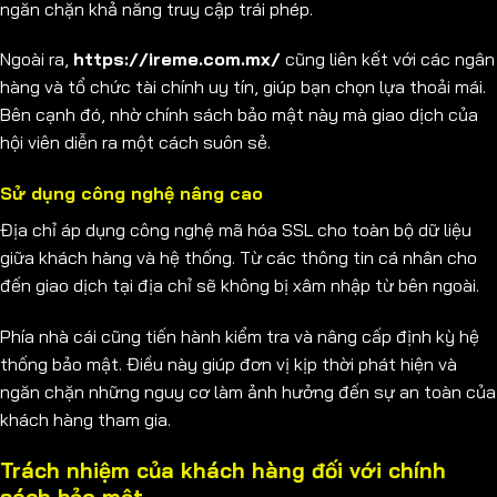
ngăn chặn khả năng truy cập trái phép.
Ngoài ra,
https://ireme.com.mx/
cũng liên kết với các ngân
hàng và tổ chức tài chính uy tín, giúp bạn chọn lựa thoải mái.
Bên cạnh đó, nhờ chính sách bảo mật này mà giao dịch của
hội viên diễn ra một cách suôn sẻ.
Sử dụng công nghệ nâng cao
Địa chỉ áp dụng công nghệ mã hóa SSL cho toàn bộ dữ liệu
giữa khách hàng và hệ thống. Từ các thông tin cá nhân cho
đến giao dịch tại địa chỉ sẽ không bị xâm nhập từ bên ngoài.
Phía nhà cái cũng tiến hành kiểm tra và nâng cấp định kỳ hệ
thống bảo mật. Điều này giúp đơn vị kịp thời phát hiện và
ngăn chặn những nguy cơ làm ảnh hưởng đến sự an toàn của
khách hàng tham gia.
Trách nhiệm của khách hàng đối với chính
sách bảo mật