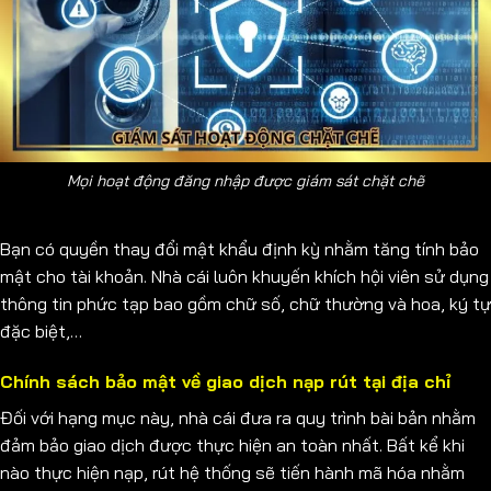
Mọi hoạt động đăng nhập được giám sát chặt chẽ
Bạn có quyền thay đổi mật khẩu định kỳ nhằm tăng tính bảo
mật cho tài khoản. Nhà cái luôn khuyến khích hội viên sử dụng
thông tin phức tạp bao gồm chữ số, chữ thường và hoa, ký tự
đặc biệt,…
Chính sách bảo mật về giao dịch nạp rút tại địa chỉ
Đối với hạng mục này, nhà cái đưa ra quy trình bài bản nhằm
đảm bảo giao dịch được thực hiện an toàn nhất. Bất kể khi
nào thực hiện nạp, rút hệ thống sẽ tiến hành mã hóa nhằm