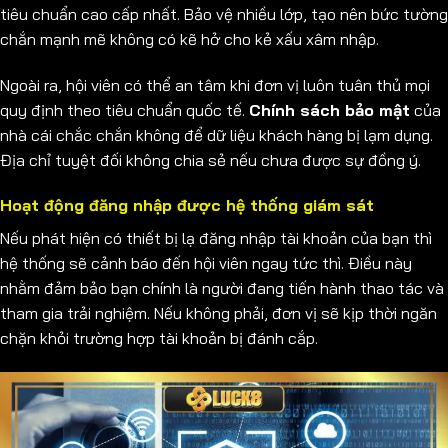
tiêu chuẩn cao cấp nhất. Bảo vệ nhiều lớp, tạo nên bức tường
chắn mạnh mẽ không có kẽ hở cho kẻ xấu xâm nhập.
Ngoài ra, hội viên có thể an tâm khi đơn vị luôn tuân thủ mọi
quy định theo tiêu chuẩn quốc tế.
Chính sách bảo mật
của
nhà cái chắc chắn không để dữ liệu khách hàng bị lạm dụng.
Địa chỉ tuyệt đối không chia sẻ nếu chưa được sự đồng ý.
Hoạt động đăng nhập được hệ thống giám sát
Nếu phát hiện có thiết bị lạ đăng nhập tài khoản của bạn thì
hệ thống sẽ cảnh báo đến hội viên ngay tức thì. Điều này
nhằm đảm bảo bạn chính là người đang tiến hành thao tác và
tham gia trải nghiệm. Nếu không phải, đơn vị sẽ kịp thời ngăn
chặn khỏi trường hợp tài khoản bị đánh cắp.