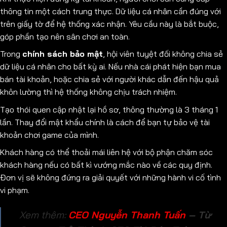
thông tin một cách trung thực. Dữ liệu cá nhân cần đúng với
trên giấy tờ để hệ thống xác nhận. Yêu cầu này là bắt buộc,
góp phần tạo nên sân chơi an toàn.
Trong
chính sách bảo mật
, hội viên tuyệt đối không chia sẻ
dữ liệu cá nhân cho bất kỳ ai. Nếu nhà cái phát hiện bạn mua
bán tài khoản, hoặc chia sẻ với người khác dẫn đến hậu quả
khôn lường thì hệ thống không chịu trách nhiệm.
Tạo thói quen cập nhật lại hồ sơ, thông thường là 3 tháng 1
lần. Thay đổi mật khẩu chính là cách để bạn tự bảo vệ tài
khoản chơi game của mình.
Khách hàng có thể thoải mái liên hệ với bộ phận chăm sóc
khách hàng nếu có bất kì vướng mắc nào về các quy định.
Đơn vị sẽ không đứng ra giải quyết với những hành vi cố tình
vi phạm.
Xem thêm:
CEO Nguyễn Thanh Tuấn
– Từ