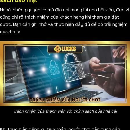
Ngoài những quyền lợi mà địa chỉ mang lại cho hội viên, đơn vị
cũng chỉ rõ trách nhiệm của khách hàng khi tham gia đặt
cược. Bạn cần ghi nhớ và thực hiện đầy đủ để có trải nghiệm
mượt mà:
Trách nhiệm của thành viên với chính sách của nhà cái
Khi thực hiện đăng ký tài khoản, người chơi cần cung cấp