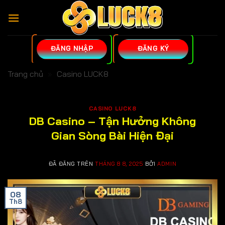
Chuyển
đến
nội
dung
ĐĂNG NHẬP
ĐĂNG KÝ
Trang chủ
»
Casino LUCK8
CASINO LUCK8
DB Casino – Tận Hưởng Không
Gian Sòng Bài Hiện Đại
ĐÃ ĐĂNG TRÊN
THÁNG 8 8, 2025
BỞI
ADMIN
08
Th8