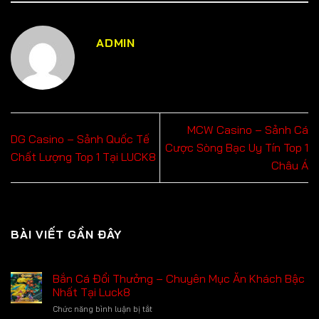
ADMIN
MCW Casino – Sảnh Cá
DG Casino – Sảnh Quốc Tế
Cược Sòng Bạc Uy Tín Top 1
Chất Lượng Top 1 Tại LUCK8
Châu Á
BÀI VIẾT GẦN ĐÂY
Bắn Cá Đổi Thưởng – Chuyên Mục Ăn Khách Bậc
Nhất Tại Luck8
ở
Chức năng bình luận bị tắt