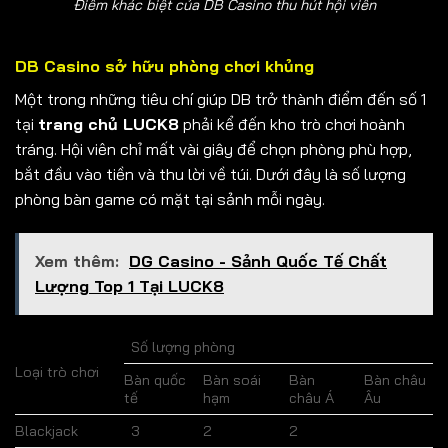
Điểm khác biệt của DB Casino thu hút hội viên
DB Casino sở hữu phòng chơi khủng
Một trong những tiêu chí giúp DB trở thành điểm đến số 1
tại
trang chủ LUCK8
phải kể đến kho trò chơi hoành
tráng. Hội viên chỉ mất vài giây để chọn phòng phù hợp,
bắt đầu vào tiền và thu lời về túi. Dưới đây là số lượng
phòng bàn game có mặt tại sảnh mỗi ngày.
Xem thêm:
DG Casino - Sảnh Quốc Tế Chất
Lượng Top 1 Tại LUCK8
Số lượng phòng
Loại trò chơi
Bàn quốc
Bàn soái
Bàn
Bàn châu
tế
hạm
châu Á
Âu
Blackjack
3
2
2