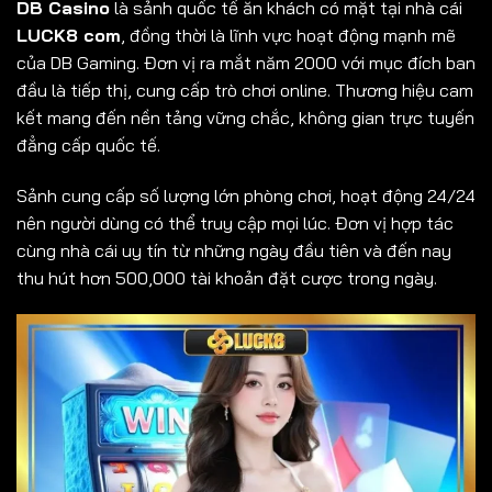
DB Casino
là sảnh quốc tế ăn khách có mặt tại nhà cái
LUCK8
com
, đồng thời là lĩnh vực hoạt động mạnh mẽ
của DB Gaming. Đơn vị ra mắt năm 2000 với mục đích ban
đầu là tiếp thị, cung cấp trò chơi online. Thương hiệu cam
kết mang đến nền tảng vững chắc, không gian trực tuyến
đẳng cấp quốc tế.
Sảnh cung cấp số lượng lớn phòng chơi, hoạt động 24/24
nên người dùng có thể truy cập mọi lúc. Đơn vị hợp tác
cùng nhà cái uy tín từ những ngày đầu tiên và đến nay
thu hút hơn 500,000 tài khoản đặt cược trong ngày.