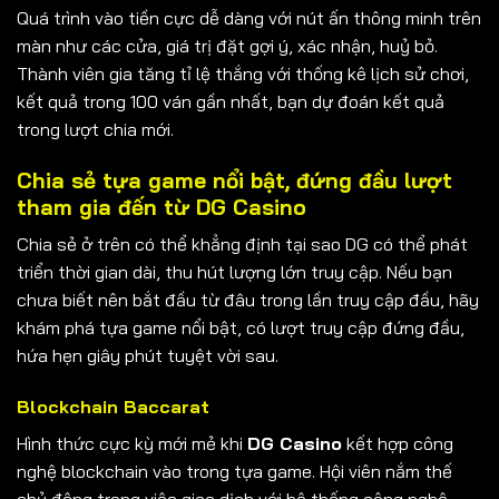
Quá trình vào tiền cực dễ dàng với nút ấn thông minh trên
màn như các cửa, giá trị đặt gợi ý, xác nhận, huỷ bỏ.
Thành viên gia tăng tỉ lệ thắng với thống kê lịch sử chơi,
kết quả trong 100 ván gần nhất, bạn dự đoán kết quả
trong lượt chia mới.
Chia sẻ tựa game nổi bật, đứng đầu lượt
tham gia đến từ DG Casino
Chia sẻ ở trên có thể khẳng định tại sao DG có thể phát
triển thời gian dài, thu hút lượng lớn truy cập. Nếu bạn
chưa biết nên bắt đầu từ đâu trong lần truy cập đầu, hãy
khám phá tựa game nổi bật, có lượt truy cập đứng đầu,
hứa hẹn giây phút tuyệt vời sau.
Blockchain Baccarat
Hình thức cực kỳ mới mẻ khi
DG Casino
kết hợp công
nghệ blockchain vào trong tựa game. Hội viên nắm thế