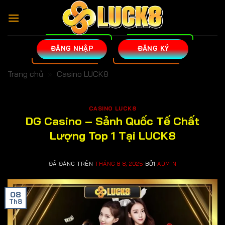
Chuyển
đến
nội
dung
ĐĂNG NHẬP
ĐĂNG KÝ
Trang chủ
»
Casino LUCK8
CASINO LUCK8
DG Casino – Sảnh Quốc Tế Chất
Lượng Top 1 Tại LUCK8
ĐÃ ĐĂNG TRÊN
THÁNG 8 8, 2025
BỞI
ADMIN
08
Th8