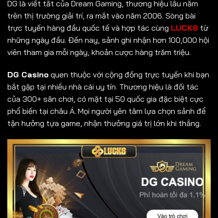
DG là viết tắt của Dream Gaming, thương hiệu lâu năm
trên thị trường giải trí, ra mắt vào năm 2006. Sòng bài
trực tuyến hàng đầu quốc tế và hợp tác cùng
LUCK8
từ
những ngày đầu. Đến nay, sảnh ghi nhận hơn 100,000 hội
viên tham gia mỗi ngày, khoản cược hàng trăm triệu.
DG Casino
quen thuộc với cộng đồng trực tuyến khi bạn
bắt gặp tại nhiều nhà cái uy tín. Thương hiệu là đối tác
của 300+ sân chơi, có mặt tại 50 quốc gia đặc biệt cực
phổ biến tại châu Á. Mọi người yên tâm lựa chọn sảnh để
tận hưởng tựa game, nhận thưởng giá trị lớn khi thắng.