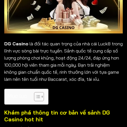
DG Casino
là đối tác quan trọng của nhà cái Luck8 trong
lĩnh vực sòng bài trực tuyến. Sảnh quốc tế cung cấp số
lượng phòng chơi khủng, hoạt động 24/24, đáp ứng hơn
100,000 hội viên tham gia mỗi ngày. Bạn trải nghiệm
không gian chuẩn quốc tế, rinh thưởng lớn với tựa game
làm nên tên tuổi như Baccarat, xóc đĩa, tài xỉu.
Mục lục
Khám phá thông tin cơ bản về sảnh DG
Casino hot hit