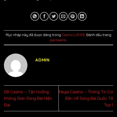
Mục nhập này đã được đăng trong
Casino LUCK8
. Đánh dấu trang
permalink
.
ADMIN
DB Casino – Tận Hưởng
Mega Casino – Thông Tin Cơ
Không Gian Sòng Bài Hiện
Bản Về Sòng Bài Quốc Tế
Đại
Top 1