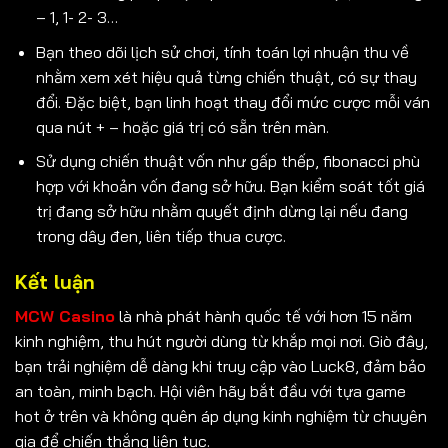
– 1, 1- 2- 3…
Bạn theo dõi lịch sử chơi, tính toán lợi nhuận thu về
nhằm xem xét hiệu quả từng chiến thuật, có sự thay
đổi. Đặc biệt, bạn linh hoạt thay đổi mức cược mỗi ván
qua nút + – hoặc giá trị có sẵn trên màn.
Sử dụng chiến thuật vốn như gấp thếp, fibonacci phù
hợp với khoản vốn đang sở hữu. Bạn kiểm soát tốt giá
trị đang sở hữu nhằm quyết định dừng lại nếu đang
trong dây đen, liên tiếp thua cược.
Kết luận
MCW Casino
là nhà phát hành quốc tế với hơn 15 năm
kinh nghiệm, thu hút người dùng từ khắp mọi nơi. Giò đây,
bạn trải nghiệm dễ dàng khi truy cập vào Luck8, đảm bảo
an toàn, minh bạch. Hội viên hãy bắt đầu với tựa game
hot ở trên và không quên áp dụng kinh nghiệm từ chuyên
gia để chiến thắng liên tục.