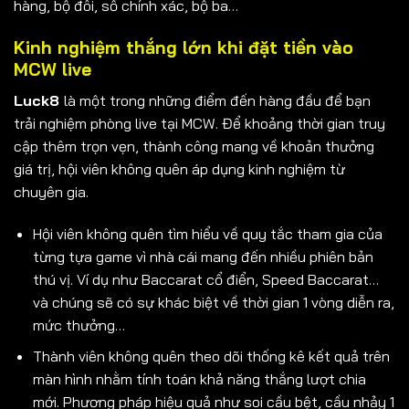
hàng, bộ đôi, số chính xác, bộ ba…
Kinh nghiệm thắng lớn khi đặt tiền vào
MCW live
Luck8
là một trong những điểm đến hàng đầu để bạn
trải nghiệm phòng live tại MCW. Để khoảng thời gian truy
cập thêm trọn vẹn, thành công mang về khoản thưởng
giá trị, hội viên không quên áp dụng kinh nghiệm từ
chuyên gia.
Hội viên không quên tìm hiểu về quy tắc tham gia của
từng tựa game vì nhà cái mang đến nhiều phiên bản
thú vị. Ví dụ như Baccarat cổ điển, Speed Baccarat…
và chúng sẽ có sự khác biệt về thời gian 1 vòng diễn ra,
mức thưởng…
Thành viên không quên theo dõi thống kê kết quả trên
màn hình nhằm tính toán khả năng thắng lượt chia
mới. Phương pháp hiệu quả như soi cầu bệt, cầu nhảy 1