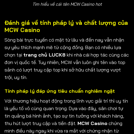
Tìm hiểu về cái tên MCW Casino hot
Đánh giá về tính pháp lý và chất lượng của
MCW Casino
Sòng bài trực tuyến có mặt từ lâu và đến nay vẫn nhận
sự yêu thích mạnh mẽ từ cộng đồng. Bạn có nhiều lựa
chọn tại
trang chủ LUCK8
khi nhà cái hợp tác cùng các
đơn vị quốc tế. Tuy nhiên, MCW vẫn luôn ghi tên vào top
sảnh có lượt truy cập top khi sở hữu chất lượng vượt
trội, uy tín.
Tính pháp lý đáp ứng tiêu chuẩn nghiêm ngặt
Với thương hiệu hoạt động trong lĩnh vực giải trí thì uy tín
là yếu tố vô cùng quan trọng. Dựa vào đây, sân chơi tự
tin quảng bá hình ảnh, tạo sự tin tưởng với khách hàng,
thu hút lượt truy cập và tiền đặt.
MCW Casino
chứng
minh điều này ngay khi vừa ra mắt với chứng nhận từ