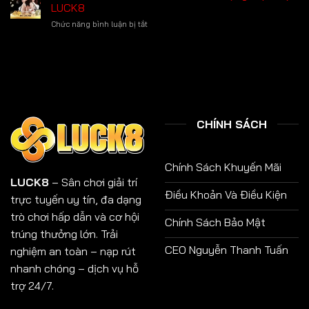
–
Bạc
LUCK8
Top
Tận
Uy
1
ở
Chức năng bình luận bị tắt
Hưởng
Tín
DG
Không
Top
Casino
Gian
1
–
Sòng
Châu
Sảnh
Bài
Á
Quốc
Hiện
Tế
Đại
Chất
Lượng
CHÍNH SÁCH
Top
1
Tại
LUCK8
Chính Sách Khuyến Mãi
LUCK8
– Sân chơi giải trí
Điều Khoản Và Điều Kiện
trực tuyến uy tín, đa dạng
trò chơi hấp dẫn và cơ hội
Chính Sách Bảo Mật
trúng thưởng lớn. Trải
CEO Nguyễn Thanh Tuấn
nghiệm an toàn – nạp rút
nhanh chóng – dịch vụ hỗ
trợ 24/7.