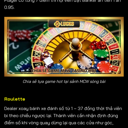
Player có tổng 7 điểm thì hội viên đặt Banker ăn tiền 1 ăn
0.95.
Chia sẻ tựa game hot tại sảnh MCW sòng bài
Roulette
Dealer xoay bánh xe đánh số từ 1 – 37 đồng thời thả viên
bi theo chiều ngược lại. Thành viên cần nhận định đúng
điểm số khi vòng quay dừng lại qua các cửa như góc,