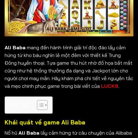
Ali Baba
mang đến hành trình giải trí độc đáo lấy cảm
hứng từ kho báu nghìn lẻ một đêm với thiết kế Trung
Đông huyền thoại. Tựa game thu hút nhờ đồ họa bắt mắt
cũng như hệ thống thưởng đa dạng và Jackpot lớn cho
người chơi may mắn. Hãy khám phá chi tiết về nguyên tắc
và mẹo chinh phục game trong bài viết của
LUCK8
.
Mục lục
Khái quát về game Ali Baba
Nổ hũ
Ali Baba
lấy cảm hứng từ câu chuyện của Alibaba