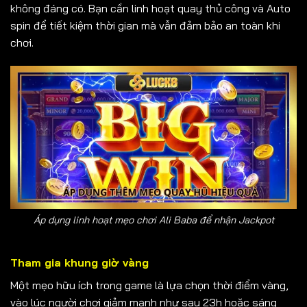
không đáng có. Bạn cần linh hoạt quay thủ công và Auto
spin để tiết kiệm thời gian mà vẫn đảm bảo an toàn khi
chơi.
Áp dụng linh hoạt mẹo chơi Ali Baba để nhận Jackpot
Tham gia khung giờ vàng
Một mẹo hữu ích trong game là lựa chọn thời điểm vàng,
vào lúc người chơi giảm mạnh như sau 23h hoặc sáng