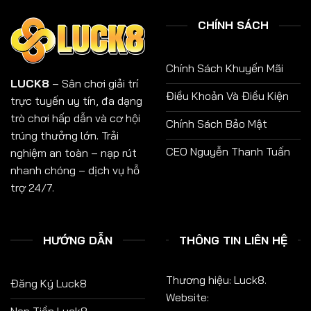
Chất
Lượng
CHÍNH SÁCH
Top
1
Tại
LUCK8
Chính Sách Khuyến Mãi
LUCK8
– Sân chơi giải trí
Điều Khoản Và Điều Kiện
trực tuyến uy tín, đa dạng
trò chơi hấp dẫn và cơ hội
Chính Sách Bảo Mật
trúng thưởng lớn. Trải
CEO Nguyễn Thanh Tuấn
nghiệm an toàn – nạp rút
nhanh chóng – dịch vụ hỗ
trợ 24/7.
HƯỚNG DẪN
THÔNG TIN LIÊN HỆ
Thương hiệu: Luck8.
Đăng Ký Luck8
Website:
Nạp Tiền Luck8