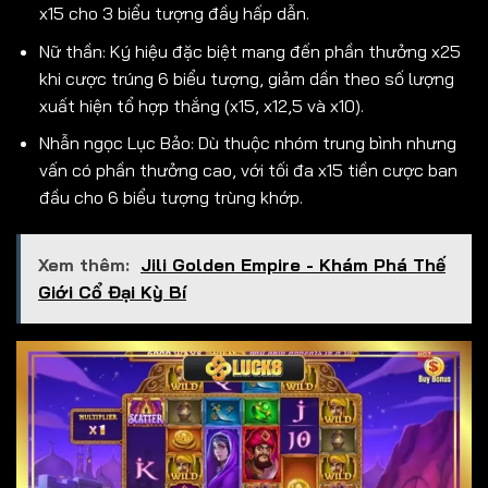
x15 cho 3 biểu tượng đầy hấp dẫn.
Nữ thần: Ký hiệu đặc biệt mang đến phần thưởng x25
khi cược trúng 6 biểu tượng, giảm dần theo số lượng
xuất hiện tổ hợp thắng (x15, x12,5 và x10).
Nhẫn ngọc Lục Bảo: Dù thuộc nhóm trung bình nhưng
vấn có phần thưởng cao, với tối đa x15 tiền cược ban
đầu cho 6 biểu tượng trùng khớp.
Xem thêm:
Jili Golden Empire - Khám Phá Thế
Giới Cổ Đại Kỳ Bí