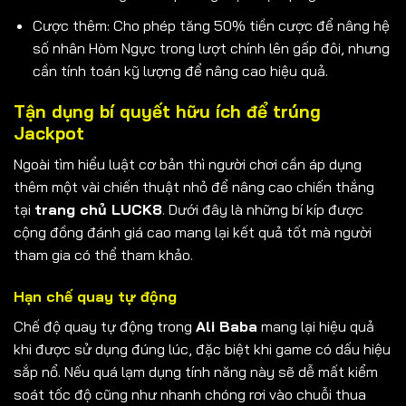
Cược thêm: Cho phép tăng 50% tiền cược để nâng hệ
số nhân Hòm Ngực trong lượt chính lên gấp đôi, nhưng
cần tính toán kỹ lượng để nâng cao hiệu quả.
Tận dụng bí quyết hữu ích để trúng
Jackpot
Ngoài tìm hiểu luật cơ bản thì người chơi cần áp dụng
thêm một vài chiến thuật nhỏ để nâng cao chiến thắng
tại
trang chủ LUCK8
. Dưới đây là những bí kíp được
cộng đồng đánh giá cao mang lại kết quả tốt mà người
tham gia có thể tham khảo.
Hạn chế quay tự động
Chế độ quay tự động trong
Ali Baba
mang lại hiệu quả
khi được sử dụng đúng lúc, đặc biệt khi game có dấu hiệu
sắp nổ. Nếu quá lạm dụng tính năng này sẽ dễ mất kiểm
soát tốc độ cũng như nhanh chóng rơi vào chuỗi thua