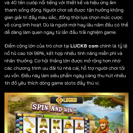
và 40 tên cướp nổi tiếng với thiết kế và hiệu ứng âm
thanh sống động. Người chơi sẽ được tận hưởng không
gian giải trí đầy màu sắc, đồng thời lựa chọn mức cược
vô cùng linh hoạt. Dù là người mới hay lâu năm đều có thể
dễ dàng làm quen ngay từ lần đầu trải nghiệm game.
Điểm cộng lớn của trò chơi tại
LUCK8
com
chính là tỷ lệ
nổ hũ cao tới 98%, kết hợp nhiều tính năng miễn phí và
nhân thưởng. Cơ hội thắng lớn được mở rộng hơn nhờ
các chương trình ưu đãi từ nhà cái, hỗ trợ người chơi tối
ưu vốn. Điều này làm siêu phẩm ngày càng thu hút nhiều
tín đồ yêu thích dòng game slots đầy thú vị.