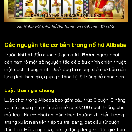
Ali Baba với thiết kế âm thanh và hình ảnh độc đáo
Các nguyên tắc cơ bản trong nổ hũ Alibaba
Trước khi bắt đầu quay hũ game
Ali Baba
, người chơi
cần nắm rõ một số nguyên tắc để điều chỉnh chiến thuật
một cách thông minh. Dưới đây là những điều cơ bản cần
lưu ý khi tham gia, giúp gia tăng tỷ lệ thắng dễ dàng hơn.
Luật tham gia chung
Luật chơi trong Alibaba bao gồm cấu trúc 6 cuộn, 5 hàng
và một cuộn phụ phía trên mở ra 32.400 cách thắng cho
mỗi lượt. Người chơi chỉ cần nhận thưởng khi biểu tượng
thắng xuất hiện liên tiếp từ trái sang, bắt đầu từ cuộn
đầu tiên. Mỗi vòng quay sẽ tự động dừng khi đạt giới hạn