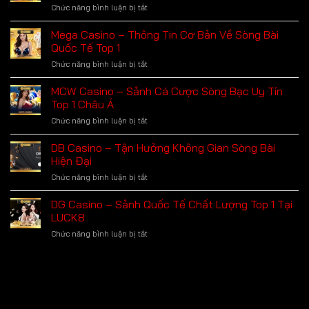
ở
Chức năng bình luận bị tắt
Bắn
Cá
Mega Casino – Thông Tin Cơ Bản Về Sòng Bài
Đổi
Quốc Tế Top 1
Thưởng
ở
Chức năng bình luận bị tắt
–
Mega
Chuyên
Casino
MCW Casino – Sảnh Cá Cược Sòng Bạc Uy Tín
Mục
–
Ăn
Top 1 Châu Á
Thông
Khách
ở
Chức năng bình luận bị tắt
Tin
Bậc
MCW
Cơ
Nhất
Casino
DB Casino – Tận Hưởng Không Gian Sòng Bài
Bản
Tại
–
Về
Hiện Đại
Luck8
Sảnh
Sòng
ở
Chức năng bình luận bị tắt
Cá
Bài
DB
Cược
Quốc
Casino
DG Casino – Sảnh Quốc Tế Chất Lượng Top 1 Tại
Sòng
Tế
–
Bạc
LUCK8
Top
Tận
Uy
1
ở
Chức năng bình luận bị tắt
Hưởng
Tín
DG
Không
Top
Casino
Gian
1
–
Sòng
Châu
Sảnh
Bài
Á
Quốc
Hiện
Tế
Đại