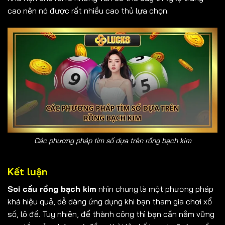
cao nên nó được rất nhiều cao thủ lựa chọn.
Các phương pháp tìm số dựa trên rồng bạch kim
Kết luận
Soi cầu rồng bạch kim
nhìn chung là một phương pháp
khá hiệu quả, dễ dàng ứng dụng khi bạn tham gia chơi xổ
số, lô đề. Tuy nhiên, để thành công thì bạn cần nắm vững