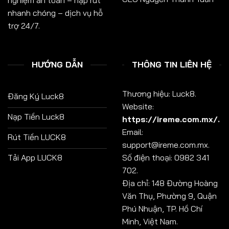
nghiệm an toàn – nạp rút
nhanh chóng – dịch vụ hỗ
trợ 24/7.
HƯỚNG DẪN
THÔNG TIN LIÊN HỆ
Thương hiệu: Luck8.
Đăng Ký Luck8
Website:
Nạp Tiền Luck8
https://ireme.com.mx/
.
Email:
Rút Tiền LUCK8
support@ireme.com.mx
.
Tải App LUCK8
Số điện thoại: 0982 341
702.
Địa chỉ: 148 Đường Hoàng
Văn Thụ, Phường 9, Quận
Phú Nhuận, TP. Hồ Chí
Minh, Việt Nam.