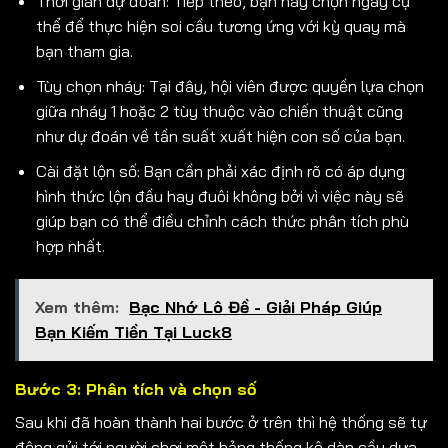
Thời gian dự đoán: Tiếp theo, bạn hãy chọn ngày cụ
thể để thực hiện soi cầu tương ứng với kỳ quay mà
bạn tham gia.
Tùy chọn nháy: Tại đây, hội viên được quyền lựa chọn
giữa nháy 1 hoặc 2 tùy thuộc vào chiến thuật cũng
như dự đoán về tần suất xuất hiện con số của bạn.
Cài đặt lộn số: Bạn cần phải xác định rõ có áp dụng
hình thức lộn đầu hay đuôi không bởi vì việc này sẽ
giúp bạn có thể điều chỉnh cách thức phân tích phù
hợp nhất.
Xem thêm:
Bạc Nhớ Lô Đề - Giải Pháp Giúp
Bạn Kiếm Tiền Tại Luck8
Bước 3: Phân tích và chọn số
Sau khi đã hoàn thành hai bước ở trên thì hệ thống sẽ tự
động gửi tới người chơi một bảng thống kê dàn cầu dựa